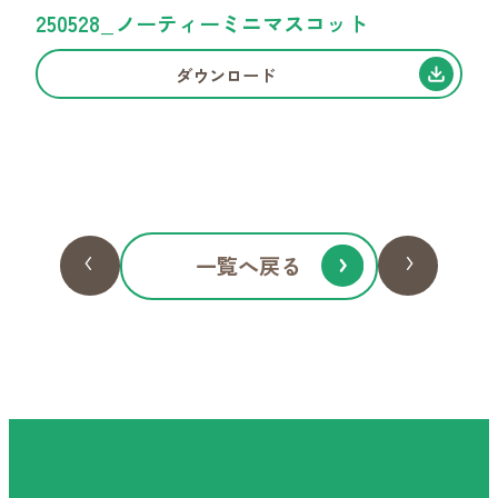
250528_ノーティーミニマスコット
デジタルカタログ
販促POPダウンロード
ダウンロード
お取引について
一覧へ戻る