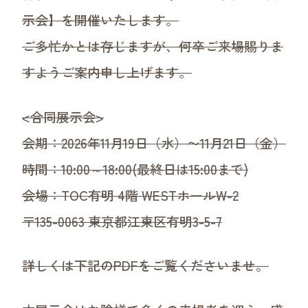
デジタルカタログ
示会】を開催いたします。
販促POPダウンロード
ご多忙かとは存じますが、何卒ご来場賜りま
お取引について
すようご案内申し上げます。
<合同展示会>
会期：2026年11月19日（水）〜11月21日（金）
時間：10:00～18:00(最終日は15:00まで)
会場：TOC有明 4階 WESTホールW-2
〒135-0063 東京都江東区有明3-5-7
詳しくは下記のPDFをご覧くださいませ。