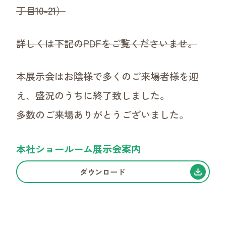
丁目10-21）
詳しくは下記のPDFをご覧くださいませ。
本展示会はお陰様で多くのご来場者様を迎
え、盛況のうちに終了致しました。
多数のご来場ありがとうございました。
CONTACT
お問い合わせ
本社ショールーム展示会案内
ダウンロード
商品・お取引についてのお問い合わせはこちらか
ら。
ご質問だけでも歓迎です！
お気軽に