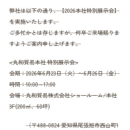
デジタルカタログ
弊社は以下の通り、【2026本社特別展示会】
販促POPダウンロード
お取引について
を実施いたします。
ご多忙かとは存じますが、何卒ご来場賜りま
すようご案内申し上げます。
<丸和貿易本社 特別展示会>
会期：2026年6月23日（火）〜6月26日（金）
時間：10:00～17:00
会場：丸和貿易株式会社ショールーム/本社
3F(200㎡、60坪)
（〒488-0824 愛知県尾張旭市西山町1